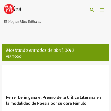
Ir al contenido principal
El blog de Mira Editores
Mostrando entradas de abril, 2010
VER TODO
E
n
t
r
Ferrer Lerín gana el Premio de la Crítica Literaria en
a
la modalidad de Poesía por su obra Fámulo
d