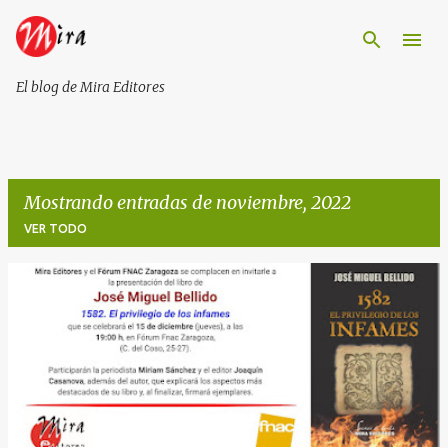
Ir al contenido principal
El blog de Mira Editores
Mostrando entradas de noviembre, 2022
VER TODO
E
n
t
r
a
d