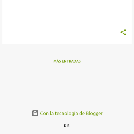
a
s
MÁS ENTRADAS
Con la tecnología de Blogger
D.R.