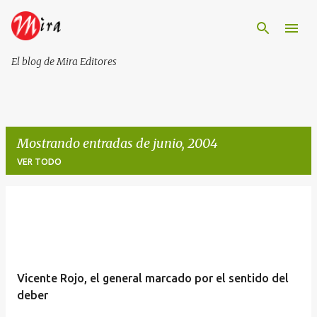
Ir al contenido principal
El blog de Mira Editores
Mostrando entradas de junio, 2004
VER TODO
E
n
t
r
Vicente Rojo, el general marcado por el sentido del
a
deber
d