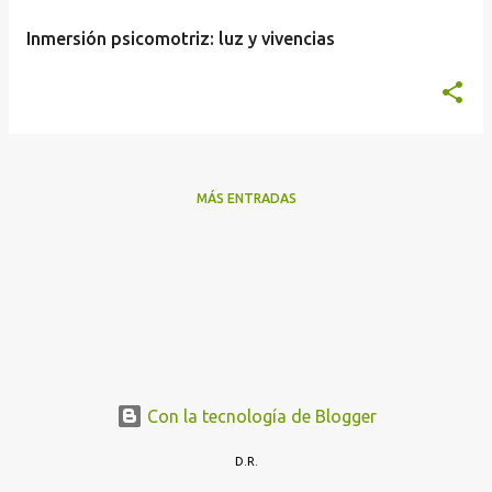
a
Inmersión psicomotriz: luz y vivencias
s
MÁS ENTRADAS
Con la tecnología de Blogger
D.R.