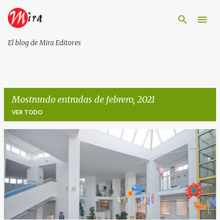
Ir al contenido principal
El blog de Mira Editores
Mostrando entradas de febrero, 2021
VER TODO
E
n
t
r
a
d