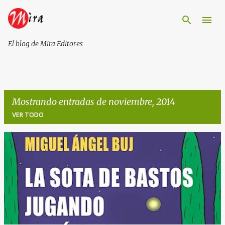
Ir al contenido principal
El blog de Mira Editores
Mostrando entradas de noviembre, 2014
VER TODO
E
n
t
r
a
d