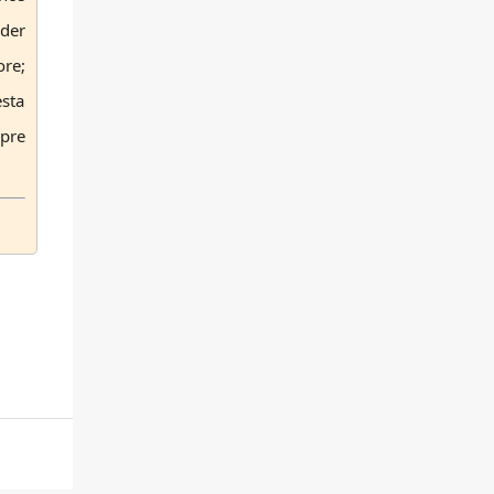
der
re;
esta
mpre