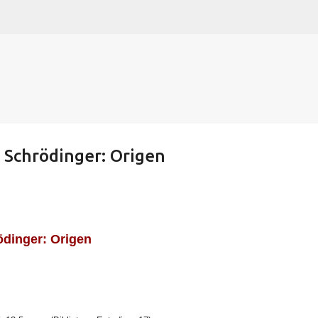
Ir al contenido principal
e Schrödinger: Origen
ödinger: Origen