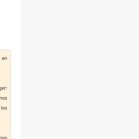
s en
ger:
 nos
 los
nos