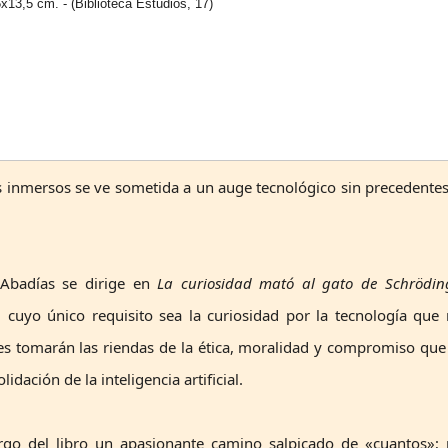
13,5 cm. - (Biblioteca Estudios, 17)
s inmersos se ve sometida a un auge tecnológico sin precedente
 Abadías se dirige en
La curiosidad mató al gato de Schrödin
 cuyo único requisito sea la curiosidad por la tecnología que
es tomarán las riendas de la ética, moralidad y compromiso que
idación de la inteligencia artificial.
rgo del libro un apasionante camino salpicado de «cuantos»; 