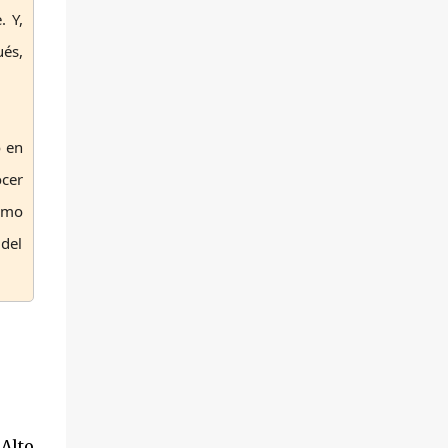
. Y,
ués,
o en
ocer
como
del
Alto