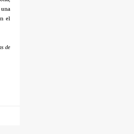
, una
n el
as de