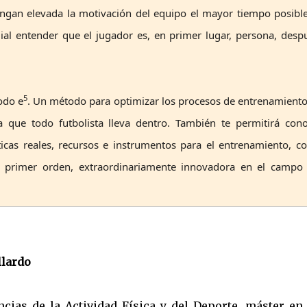
ngan elevada la motivación del equipo el mayor tiempo posible
al entender que el jugador es, en primer lugar, persona, desp
5
odo e
. Un método para optimizar los procesos de entrenamient
a que todo futbolista lleva dentro. También te permitirá con
cticas reales, recursos e instrumentos para el entrenamiento, 
de primer orden, extraordinariamente innovadora en el campo 
llardo
cias de la Actividad Física y del Deporte, máster en 