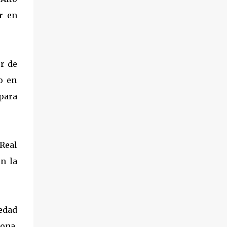
r en
r de
o en
para
Real
n la
edad
sona,