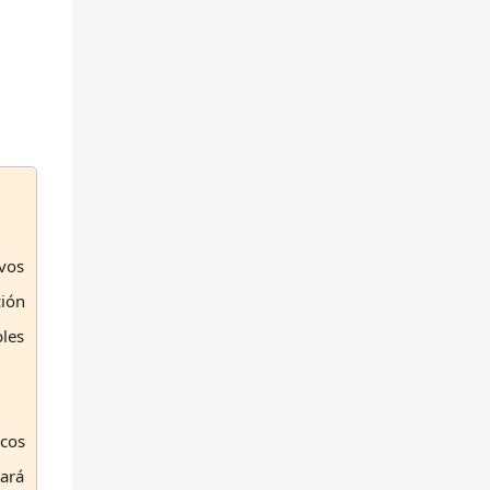
ivos
ción
bles
icos
ará