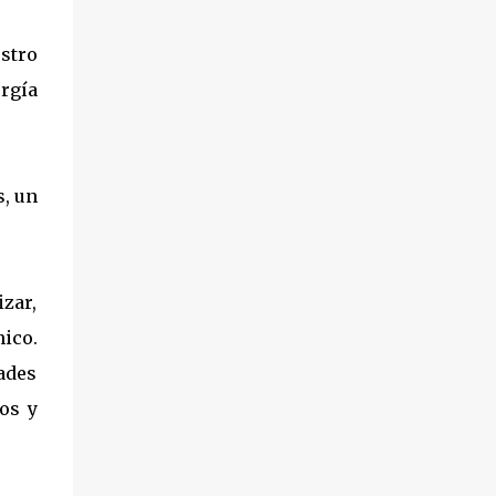
stro
ergía
s, un
zar,
nico.
ades
os y