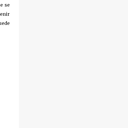
ue se
venir
uede